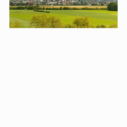
Geh mit uns Deinen
Weg durchs
Berufsleben!
Job- und Ausbildungsangebote
bei app in Leutkirch
Gerne möchten wir Dich an unserer offenen,