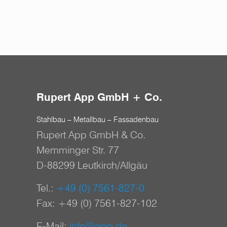
Rupert App GmbH + Co.
Stahlbau – Metallbau – Fassadenbau
Rupert App GmbH & Co.
Memminger Str. 77
D-88299 Leutkirch/Allgäu
Tel.:
+49 (0) 7561-827-0
Fax: +49 (0) 7561-827-102
E-Mail:
info@app.de