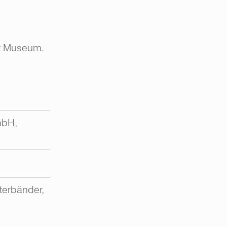
it Museum.
mbH,
terbänder,